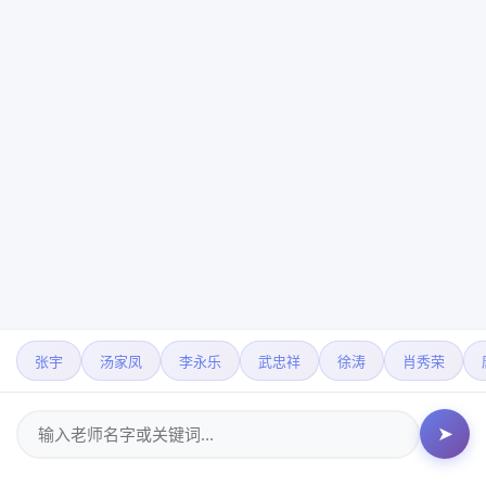
张宇
汤家凤
李永乐
武忠祥
徐涛
肖秀荣
➤