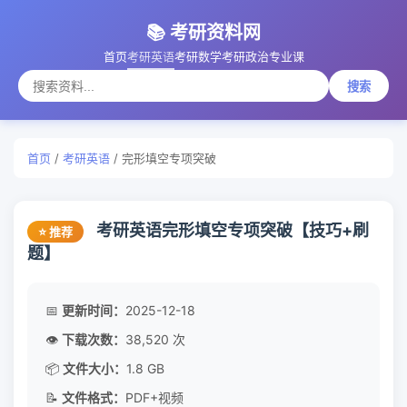
📚 考研资料网
首页
考研英语
考研数学
考研政治
专业课
搜索
首页
/
考研英语
/
完形填空专项突破
考研英语完形填空专项突破【技巧+刷
⭐ 推荐
题】
📅
更新时间：
2025-12-18
👁
下载次数：
38,520 次
📦
文件大小：
1.8 GB
📝
文件格式：
PDF+视频